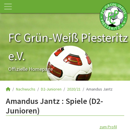
FC Grün-Weiß Piesteritz
e.V.
Offizielle Homepage
Nachwuchs
D2-Junioren
2020/21
Amandus Jantz
Amandus Jantz : Spiele (D2-
Junioren)
zum Profil