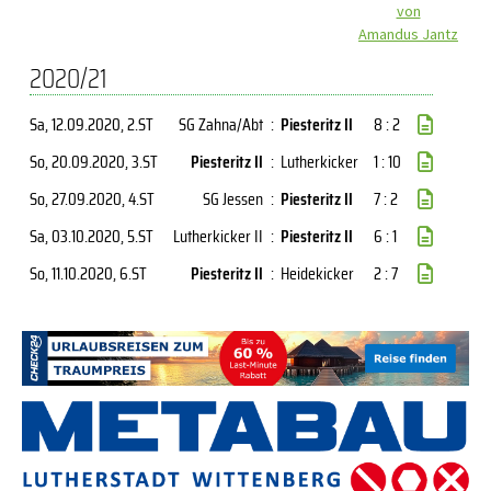
von
Amandus Jantz
2020/21
Sa, 12.09.2020
, 2.ST
SG Zahna/Abt
:
Piesteritz II
8 : 2
So, 20.09.2020
, 3.ST
Piesteritz II
:
Lutherkicker
1 : 10
So, 27.09.2020
, 4.ST
SG Jessen
:
Piesteritz II
7 : 2
Sa, 03.10.2020
, 5.ST
Lutherkicker II
:
Piesteritz II
6 : 1
So, 11.10.2020
, 6.ST
Piesteritz II
:
Heidekicker
2 : 7