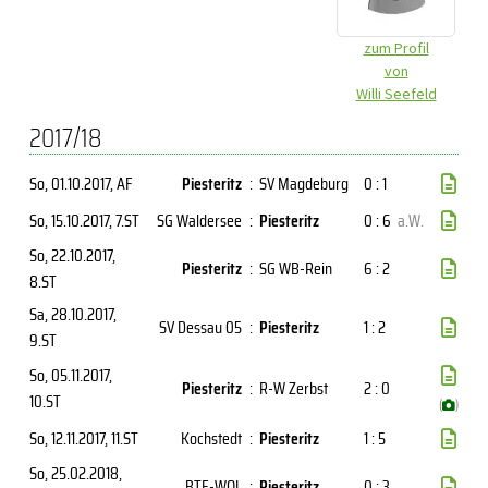
zum Profil
von
Willi Seefeld
2017/18
So, 01.10.2017
, AF
Piesteritz
:
SV Magdeburg
0 : 1
So, 15.10.2017
, 7.ST
SG Waldersee
:
Piesteritz
0 : 6
a.W.
So, 22.10.2017
,
Piesteritz
:
SG WB-Rein
6 : 2
8.ST
Sa, 28.10.2017
,
SV Dessau 05
:
Piesteritz
1 : 2
9.ST
So, 05.11.2017
,
Piesteritz
:
R-W Zerbst
2 : 0
10.ST
(
)
So, 12.11.2017
, 11.ST
Kochstedt
:
Piesteritz
1 : 5
So, 25.02.2018
,
BTF-WOL
:
Piesteritz
0 : 3