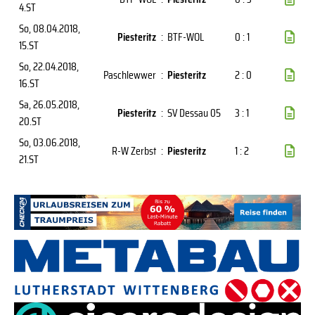
4.ST
So, 08.04.2018
,
Piesteritz
:
BTF-WOL
0 : 1
15.ST
So, 22.04.2018
,
Paschlewwer
:
Piesteritz
2 : 0
16.ST
Sa, 26.05.2018
,
Piesteritz
:
SV Dessau 05
3 : 1
20.ST
So, 03.06.2018
,
R-W Zerbst
:
Piesteritz
1 : 2
21.ST