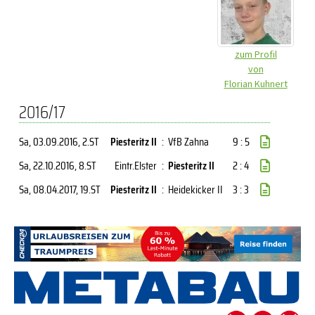
zum Profil
von
Florian Kuhnert
2016/17
Sa, 03.09.2016
, 2.ST
Piesteritz II
:
VfB Zahna
9 : 5
Sa, 22.10.2016
, 8.ST
Eintr.Elster
:
Piesteritz II
2 : 4
Sa, 08.04.2017
, 19.ST
Piesteritz II
:
Heidekicker II
3 : 3