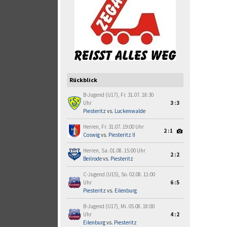
Rückblick
B-Jugend (U17), Fr. 31.07. 18:30
Uhr
3:3
Piesteritz
vs.
Luckenwalde
Herren, Fr. 31.07. 19:00 Uhr
2:1
Coswig
vs.
Piesteritz II
Herren, Sa. 01.08. 15:00 Uhr
2:2
Beilrode
vs.
Piesteritz
C-Jugend (U15), So. 02.08. 11:00
Uhr
6:5
Piesteritz
vs.
Eilenburg
B-Jugend (U17), Mi. 05.08. 18:00
Uhr
4:2
Eilenburg
vs.
Piesteritz