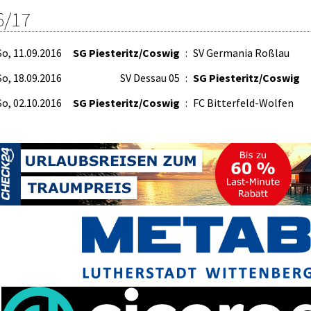
6/17
So, 11.09.2016
SG Piesteritz/Coswig
:
SV Germania Roßlau
So, 18.09.2016
SV Dessau 05
:
SG Piesteritz/Coswig
So, 02.10.2016
SG Piesteritz/Coswig
:
FC Bitterfeld-Wolfen