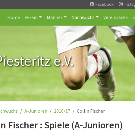
Facebook
Insta
Home
Verein
Männer
Nachwuchs
Vereinsecke
esteritz e.V.
chwuchs
A-Junioren
2016/17
Collin Fischer
in Fischer : Spiele (A-Junioren)