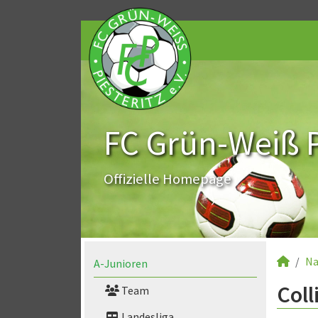
FC Grün-Weiß Pi
Offizielle Homepage
Na
A-Junioren
Coll
Team
Landesliga