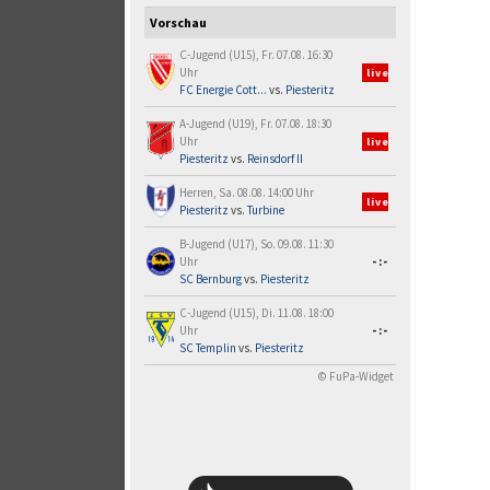
Vorschau
C-Jugend (U15), Fr. 07.08. 16:30
Uhr
live
FC Energie Cott...
vs.
Piesteritz
A-Jugend (U19), Fr. 07.08. 18:30
Uhr
live
Piesteritz
vs.
Reinsdorf II
Herren, Sa. 08.08. 14:00 Uhr
live
Piesteritz
vs.
Turbine
B-Jugend (U17), So. 09.08. 11:30
Uhr
-:-
SC Bernburg
vs.
Piesteritz
C-Jugend (U15), Di. 11.08. 18:00
Uhr
-:-
SC Templin
vs.
Piesteritz
© FuPa-Widget