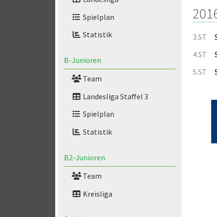
201
Spielplan
Statistik
3.ST
4.ST
B-Junioren
5.ST
Team
Landesliga Staffel 3
Spielplan
Statistik
B2-Junioren
Team
Kreisliga