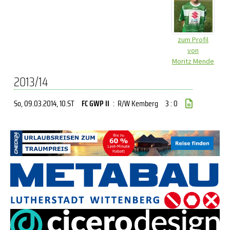
zum Profil
von
Moritz Mende
2013/14
So, 09.03.2014
, 10.ST
FC GWP II
:
R/W Kemberg
3 : 0