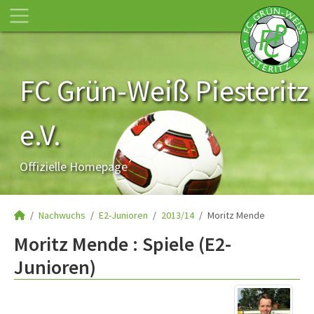
FC Grün-Weiß Piesteritz
e.V.
Offizielle Homepage
Nachwuchs
E2-Junioren
2013/14
Moritz Mende
Moritz Mende : Spiele (E2-
Junioren)