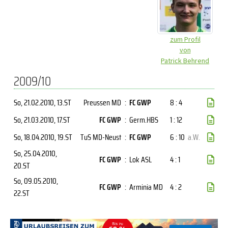
zum Profil
von
Patrick Behrend
2009/10
So, 21.02.2010
, 13.ST
Preussen MD
:
FC GWP
8 : 4
So, 21.03.2010
, 17.ST
FC GWP
:
Germ.HBS
1 : 12
So, 18.04.2010
, 19.ST
TuS MD-Neust
:
FC GWP
6 : 10
a.W.
So, 25.04.2010
,
FC GWP
:
Lok ASL
4 : 1
20.ST
So, 09.05.2010
,
FC GWP
:
Arminia MD
4 : 2
22.ST