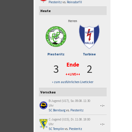
Piesteritz
vs.
Reinsdorf II
Heute
Herren
Piesteritz
Turbine
Ende
3
2
++LIVE++
» zum ausführlichen Liveticker
Vorschau
B-Jugend (U17), So. 09.08. 11:30
Uhr
-:-
SC Bernburg
vs.
Piesteritz
C-Jugend (U15), Di. 11.08. 18:00
Uhr
-:-
SC Templin
vs.
Piesteritz