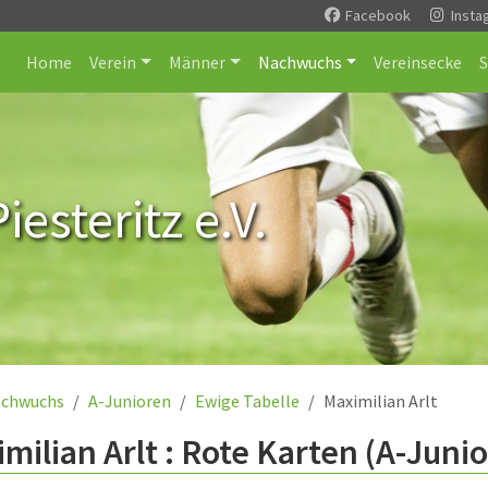
Facebook
Insta
Home
Verein
Männer
Nachwuchs
Vereinsecke
esteritz e.V.
chwuchs
A-Junioren
Ewige Tabelle
Maximilian Arlt
milian Arlt : Rote Karten (A-Juni