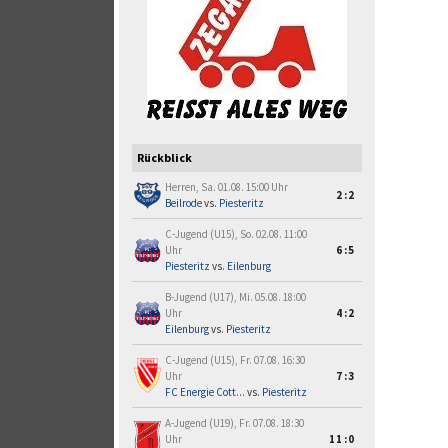
Rückblick
Herren, Sa. 01.08. 15:00 Uhr
2:2
Beilrode
vs.
Piesteritz
C-Jugend (U15), So. 02.08. 11:00
Uhr
6:5
Piesteritz
vs.
Eilenburg
B-Jugend (U17), Mi. 05.08. 18:00
Uhr
4:2
Eilenburg
vs.
Piesteritz
C-Jugend (U15), Fr. 07.08. 16:30
Uhr
7:3
FC Energie Cott...
vs.
Piesteritz
A-Jugend (U19), Fr. 07.08. 18:30
Uhr
11:0