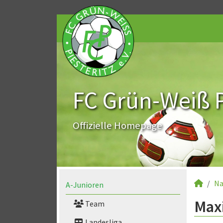
FC Grün-Weiß Pi
Offizielle Homepage
Na
A-Junioren
Maxi
Team
Landesliga