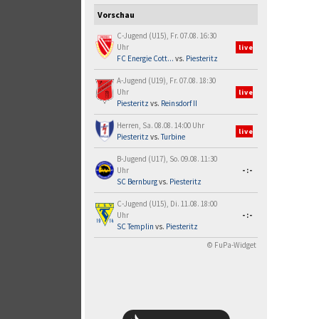
Vorschau
C-Jugend (U15), Fr. 07.08. 16:30
Uhr
live
FC Energie Cott...
vs.
Piesteritz
A-Jugend (U19), Fr. 07.08. 18:30
Uhr
live
Piesteritz
vs.
Reinsdorf II
Herren, Sa. 08.08. 14:00 Uhr
live
Piesteritz
vs.
Turbine
B-Jugend (U17), So. 09.08. 11:30
Uhr
-:-
SC Bernburg
vs.
Piesteritz
C-Jugend (U15), Di. 11.08. 18:00
Uhr
-:-
SC Templin
vs.
Piesteritz
© FuPa-Widget