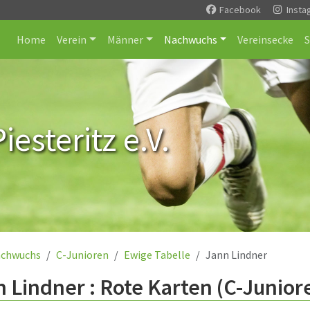
Facebook
Insta
Home
Verein
Männer
Nachwuchs
Vereinsecke
esteritz e.V.
chwuchs
C-Junioren
Ewige Tabelle
Jann Lindner
 Lindner : Rote Karten (C-Junior