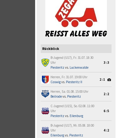
Rückblick
B-Jugend (U17), Fr. 31.07. 18:30
Uhr
3:3
Piesteritz
vs.
Luckenwalde
Herren, Fr. 31.07. 19:00 Uhr
2:1
Coswig
vs.
Piesteritz II
Herren, Sa. 01.08. 15:00 Uhr
2:2
Beilrode
vs.
Piesteritz
C-Jugend (U15), So. 02.08. 11:00
Uhr
6:5
Piesteritz
vs.
Eilenburg
B-Jugend (U17), Mi. 05.08. 18:00
Uhr
4:2
Eilenburg
vs.
Piesteritz