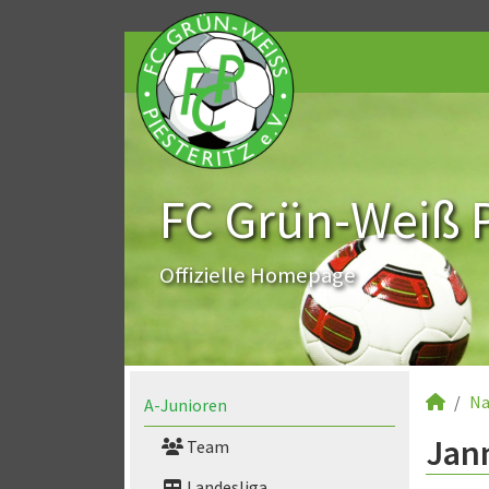
FC Grün-Weiß Pi
Offizielle Homepage
Na
A-Junioren
Jann
Team
Landesliga