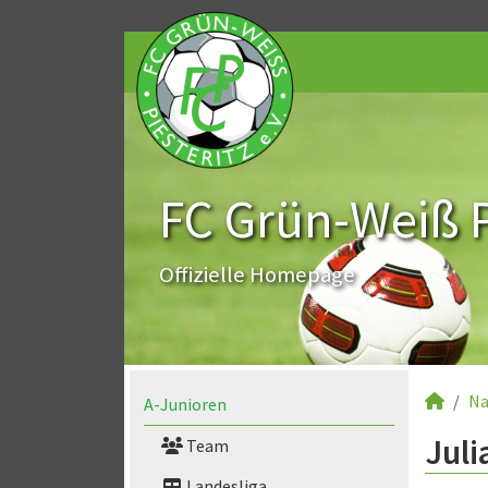
FC Grün-Weiß Pi
Offizielle Homepage
Na
A-Junioren
Juli
Team
Landesliga