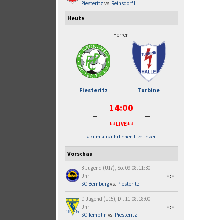
Piesteritz
vs.
Reinsdorf II
Heute
Herren
Piesteritz
Turbine
14:00
-
-
++LIVE++
» zum ausführlichen Liveticker
Vorschau
B-Jugend (U17), So. 09.08. 11:30
Uhr
-:-
SC Bernburg
vs.
Piesteritz
C-Jugend (U15), Di. 11.08. 18:00
Uhr
-:-
SC Templin
vs.
Piesteritz