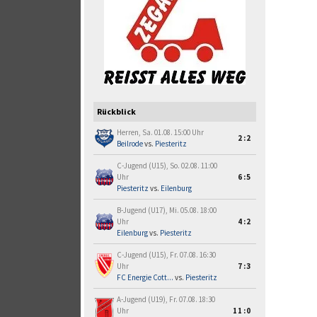
Rückblick
Herren, Sa. 01.08. 15:00 Uhr
2:2
Beilrode
vs.
Piesteritz
C-Jugend (U15), So. 02.08. 11:00
Uhr
6:5
Piesteritz
vs.
Eilenburg
B-Jugend (U17), Mi. 05.08. 18:00
Uhr
4:2
Eilenburg
vs.
Piesteritz
C-Jugend (U15), Fr. 07.08. 16:30
Uhr
7:3
FC Energie Cott...
vs.
Piesteritz
A-Jugend (U19), Fr. 07.08. 18:30
Uhr
11:0