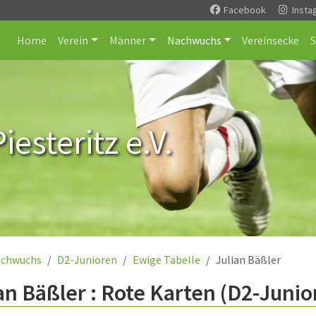
Facebook
Insta
Home
Verein
Männer
Nachwuchs
Vereinsecke
esteritz e.V.
chwuchs
D2-Junioren
Ewige Tabelle
Julian Bäßler
an Bäßler : Rote Karten (D2-Junio