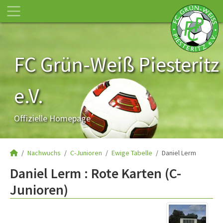
FC Grün-Weiß Piesteritz
e.V.
Offizielle Homepage
Nachwuchs
C-Junioren
Ewige Tabelle
Daniel Lerm
Daniel Lerm : Rote Karten (C-
Junioren)