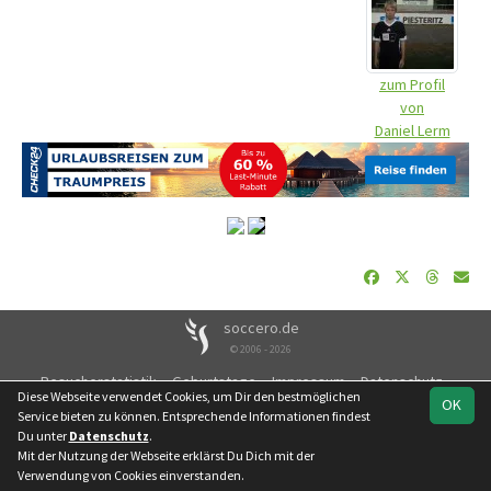
zum Profil
von
Daniel Lerm
soccero.de
© 2006 - 2026
Besucherstatistik
Geburtstage
Impressum
Datenschutz
Diese Webseite verwendet Cookies, um Dir den bestmöglichen
OK
Kontakt
Service bieten zu können. Entsprechende Informationen findest
Du unter
Datenschutz
.
Mit der Nutzung der Webseite erklärst Du Dich mit der
Verwendung von Cookies einverstanden.