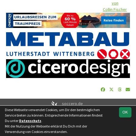
von
Collin Fischer
soccero.de
Diese Webseite verwendet Cookies, um Dir den bestmöglichen
© 2006 - 2026
OK
Service bieten zu können. Entsprechende Informationen findest
Besucherstatistik
Geburtstage
Impressum
Datenschutz
Du unter
Datenschutz
.
Kontakt
Mit der Nutzung der Webseite erklärst Du Dich mit der
Verwendung von Cookies einverstanden.