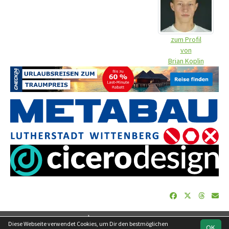
zum Profil
von
Brian Koplin
soccero.de
Diese Webseite verwendet Cookies, um Dir den bestmöglichen
OK