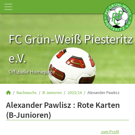
FC Grün-Weiß Piesteritz
e.V.
Offizielle Homepage
Nachwuchs
B-Junioren
2023/24
Alexander Pawlisz
Alexander Pawlisz : Rote Karten
(B-Junioren)
zum Profil