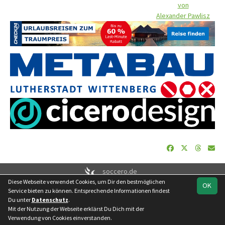
von
Alexander Pawlisz
soccero.de
Diese Webseite verwendet Cookies, um Dir den bestmöglichen
© 2006 - 2026
OK
Service bieten zu können. Entsprechende Informationen findest
Besucherstatistik
Geburtstage
Impressum
Datenschutz
Du unter
Datenschutz
.
Kontakt
Mit der Nutzung der Webseite erklärst Du Dich mit der
Verwendung von Cookies einverstanden.