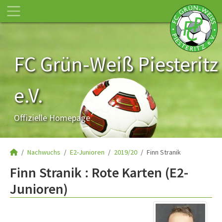
FC Grün-Weiß Piesteritz
e.V.
Offizielle Homepage
Nachwuchs
E2-Junioren
2019/20
Finn Stranik
Finn Stranik : Rote Karten (E2-
Junioren)