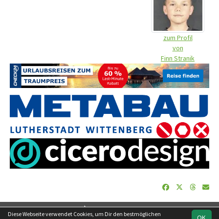
zum Profil
von
Finn Stranik
soccero.de
Diese Webseite verwendet Cookies, um Dir den bestmöglichen
OK