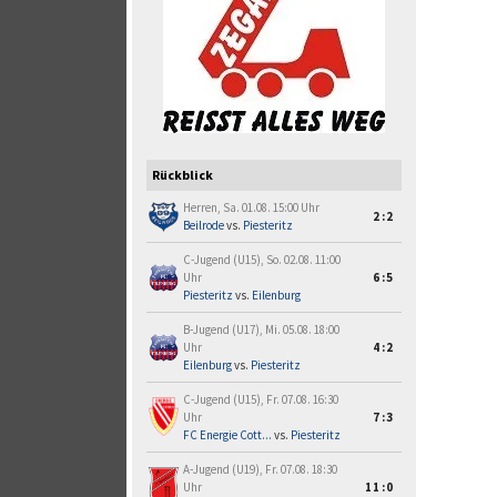
Rückblick
Herren, Sa. 01.08. 15:00 Uhr
2:2
Beilrode
vs.
Piesteritz
C-Jugend (U15), So. 02.08. 11:00
Uhr
6:5
Piesteritz
vs.
Eilenburg
B-Jugend (U17), Mi. 05.08. 18:00
Uhr
4:2
Eilenburg
vs.
Piesteritz
C-Jugend (U15), Fr. 07.08. 16:30
Uhr
7:3
FC Energie Cott...
vs.
Piesteritz
A-Jugend (U19), Fr. 07.08. 18:30
Uhr
11:0