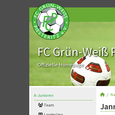
FC Grün-Weiß Pi
Offizielle Homepage
Na
A-Junioren
Jann
Team
Landesliga