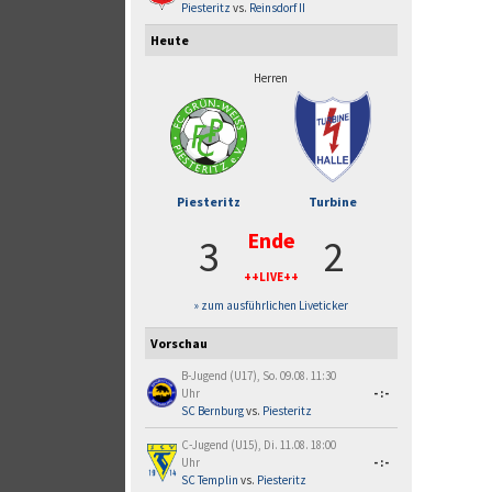
Piesteritz
vs.
Reinsdorf II
Heute
Herren
Piesteritz
Turbine
Ende
3
2
++LIVE++
» zum ausführlichen Liveticker
Vorschau
B-Jugend (U17), So. 09.08. 11:30
Uhr
-:-
SC Bernburg
vs.
Piesteritz
C-Jugend (U15), Di. 11.08. 18:00
Uhr
-:-
SC Templin
vs.
Piesteritz