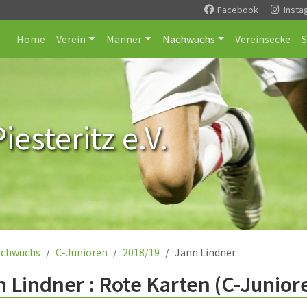
Facebook
Insta
Home
Verein
Männer
Nachwuchs
Vereinsecke
esteritz e.V.
chwuchs
C-Junioren
2018/19
Jann Lindner
 Lindner : Rote Karten (C-Junior