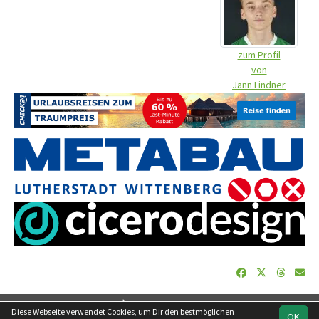
zum Profil
von
Jann Lindner
soccero.de
Diese Webseite verwendet Cookies, um Dir den bestmöglichen
OK