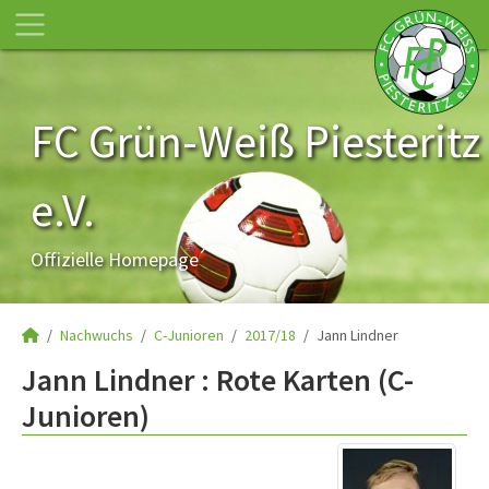
FC Grün-Weiß Piesteritz
e.V.
Offizielle Homepage
Nachwuchs
C-Junioren
2017/18
Jann Lindner
Jann Lindner : Rote Karten (C-
Junioren)