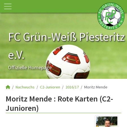
FC Grün-Weiß Piesteritz
e.V.
Offizielle Homepage
Nachwuchs
C2-Junioren
2016/17
Moritz Mende
Moritz Mende : Rote Karten (C2-
Junioren)