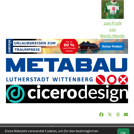
zum Profil
von
Moritz Mende
soccero.de
Diese Webseite verwendet Cookies, um Dir den bestmöglichen
OK