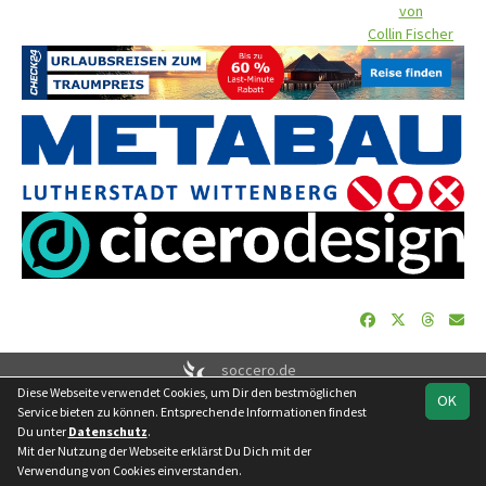
von
Collin Fischer
soccero.de
Diese Webseite verwendet Cookies, um Dir den bestmöglichen
© 2006 - 2026
OK
Service bieten zu können. Entsprechende Informationen findest
Besucherstatistik
Geburtstage
Impressum
Datenschutz
Du unter
Datenschutz
.
Kontakt
Mit der Nutzung der Webseite erklärst Du Dich mit der
Verwendung von Cookies einverstanden.