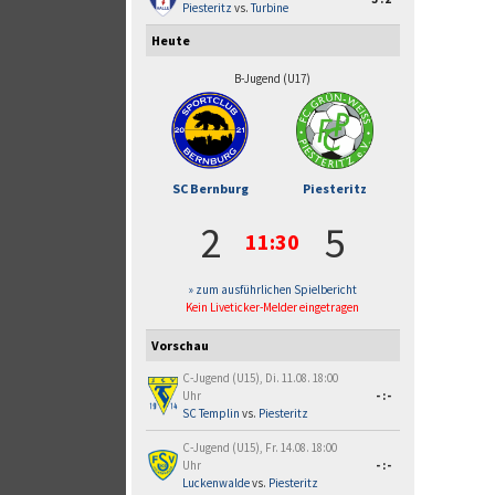
Piesteritz
vs.
Turbine
Heute
B-Jugend (U17)
SC Bernburg
Piesteritz
2
5
11:30
» zum ausführlichen Spielbericht
Kein Liveticker-Melder eingetragen
Vorschau
C-Jugend (U15), Di. 11.08. 18:00
Uhr
-:-
SC Templin
vs.
Piesteritz
C-Jugend (U15), Fr. 14.08. 18:00
Uhr
-:-
Luckenwalde
vs.
Piesteritz