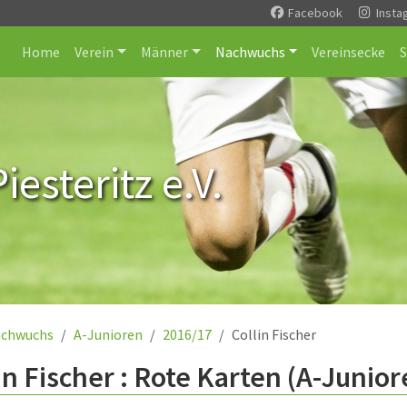
Facebook
Insta
Home
Verein
Männer
Nachwuchs
Vereinsecke
esteritz e.V.
chwuchs
A-Junioren
2016/17
Collin Fischer
in Fischer : Rote Karten (A-Junior