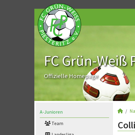
FC Grün-Weiß Pi
Offizielle Homepage
Na
A-Junioren
Coll
Team
Landesliga