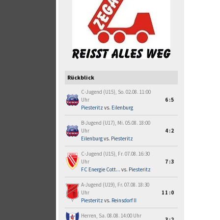
Rückblick
C-Jugend (U15), So. 02.08. 11:00
Uhr
6:5
Piesteritz
vs.
Eilenburg
B-Jugend (U17), Mi. 05.08. 18:00
Uhr
4:2
Eilenburg
vs.
Piesteritz
C-Jugend (U15), Fr. 07.08. 16:30
Uhr
7:3
FC Energie Cott...
vs.
Piesteritz
A-Jugend (U19), Fr. 07.08. 18:30
Uhr
11:0
Piesteritz
vs.
Reinsdorf II
Herren, Sa. 08.08. 14:00 Uhr
3:2