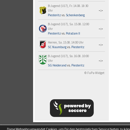
B-Jugend (U17), Fr. 14.08. 18:30
Uhr
-:-
Piesteritz
vs.
Schenkenberg
B-Jugend (U17), Sa. 15.08. 12:00
Uhr
-:-
Piesteritz
vs.
Potsdam II
Herren, Sa. 15.08. 14:00 Uhr
-:-
SC Naumburg
vs.
Piesteritz
B-Jugend (U17), So. 16.08. 10:00
Uhr
-:-
SG Heiderand
vs.
Piesteritz
© FuPa-Widget
soccero.de
Diese Webseite verwendet Cookies, um Dir den bestmöglichen Service bieten zu kö