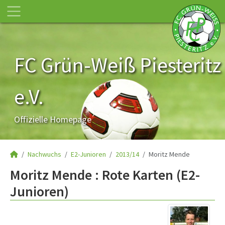
FC Grün-Weiß Piesteritz
e.V.
Offizielle Homepage
Nachwuchs
E2-Junioren
2013/14
Moritz Mende
Moritz Mende : Rote Karten (E2-
Junioren)