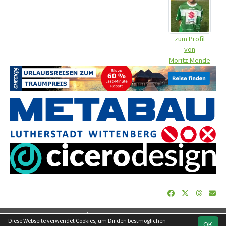
zum Profil
von
Moritz Mende
soccero.de
Diese Webseite verwendet Cookies, um Dir den bestmöglichen
OK