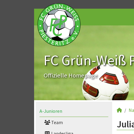
FC Grün-Weiß Pi
Offizielle Homepage
Na
A-Junioren
Juli
Team
Landesliga