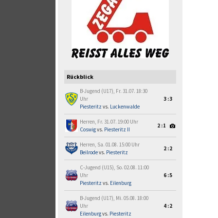
Rückblick
B-Jugend (U17), Fr. 31.07. 18:30
Uhr
3:3
Piesteritz
vs.
Luckenwalde
Herren, Fr. 31.07. 19:00 Uhr
2:1
Coswig
vs.
Piesteritz II
Herren, Sa. 01.08. 15:00 Uhr
2:2
Beilrode
vs.
Piesteritz
C-Jugend (U15), So. 02.08. 11:00
Uhr
6:5
Piesteritz
vs.
Eilenburg
B-Jugend (U17), Mi. 05.08. 18:00
Uhr
4:2
Eilenburg
vs.
Piesteritz