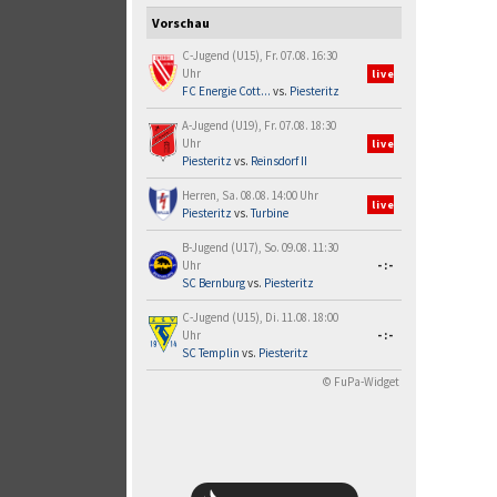
Vorschau
C-Jugend (U15), Fr. 07.08. 16:30
Uhr
live
FC Energie Cott...
vs.
Piesteritz
A-Jugend (U19), Fr. 07.08. 18:30
Uhr
live
Piesteritz
vs.
Reinsdorf II
Herren, Sa. 08.08. 14:00 Uhr
live
Piesteritz
vs.
Turbine
B-Jugend (U17), So. 09.08. 11:30
Uhr
-:-
SC Bernburg
vs.
Piesteritz
C-Jugend (U15), Di. 11.08. 18:00
Uhr
-:-
SC Templin
vs.
Piesteritz
© FuPa-Widget