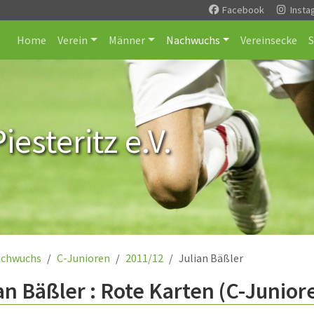
Facebook
Insta
Home
Verein
Männer
Nachwuchs
Vereinsecke
esteritz e.V.
chwuchs
C-Junioren
2011/12
Julian Bäßler
an Bäßler : Rote Karten (C-Junior