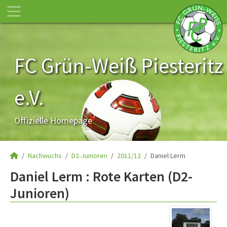
FC Grün-Weiß Piesteritz
e.V.
Offizielle Homepage
Nachwuchs
D2-Junioren
2011/12
Daniel Lerm
Daniel Lerm : Rote Karten (D2-
Junioren)