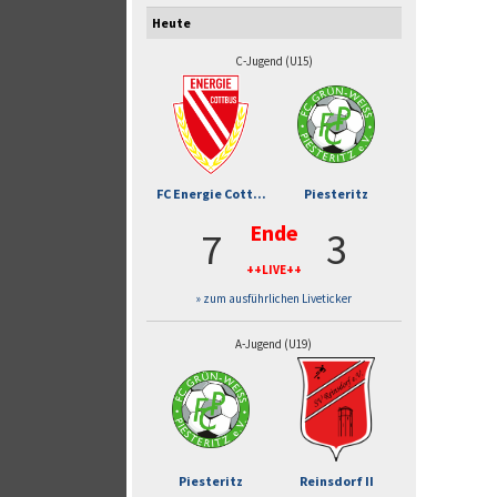
Heute
C-Jugend (U15)
FC Energie Cott...
Piesteritz
Ende
7
3
++LIVE++
» zum ausführlichen Liveticker
A-Jugend (U19)
Piesteritz
Reinsdorf II