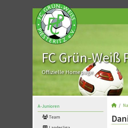
FC Grün-Weiß Pi
Offizielle Homepage
Na
A-Junioren
Dani
Team
Landesliga