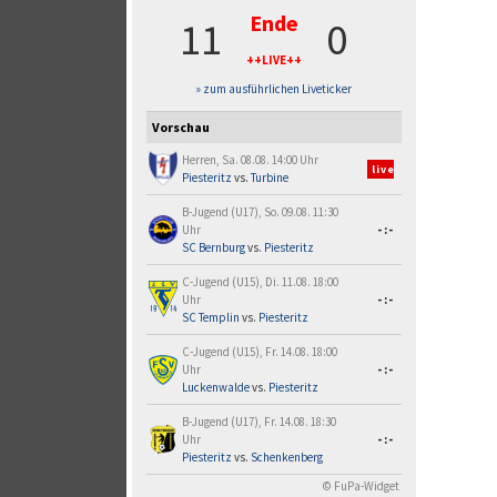
Ende
11
0
++LIVE++
» zum ausführlichen Liveticker
Vorschau
Herren, Sa. 08.08. 14:00 Uhr
live
Piesteritz
vs.
Turbine
B-Jugend (U17), So. 09.08. 11:30
Uhr
-:-
SC Bernburg
vs.
Piesteritz
C-Jugend (U15), Di. 11.08. 18:00
Uhr
-:-
SC Templin
vs.
Piesteritz
C-Jugend (U15), Fr. 14.08. 18:00
Uhr
-:-
Luckenwalde
vs.
Piesteritz
B-Jugend (U17), Fr. 14.08. 18:30
Uhr
-:-
Piesteritz
vs.
Schenkenberg
© FuPa-Widget