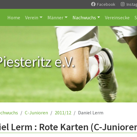
Facebook
Insta
Home
Verein
Männer
Nachwuchs
Vereinsecke
esteritz e.V.
chwuchs
C-Junioren
2011/12
Daniel Lerm
el Lerm : Rote Karten (C-Juniore