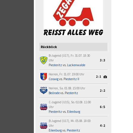
Rückblick
B-Jugend (U17), Fr. 31.07. 18:30
Uhr
3:3
Piesteritz
vs.
Luckenwalde
Herren, Fr. 31.07. 19:00 Uhr
2:1
Coswig
vs.
Piesteritz II
Herren, Sa. 01.08. 15:00 Uhr
2:2
Beilrode
vs.
Piesteritz
C-Jugend (U15), So. 02.08. 11:00
Uhr
6:5
Piesteritz
vs.
Eilenburg
B-Jugend (U17), Mi. 05.08. 18:00
Uhr
4:2
Eilenburg
vs.
Piesteritz