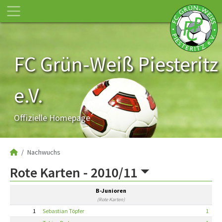
FC Grün-Weiß Piesteritz
e.V.
Offizielle Homepage
Nachwuchs
Rote Karten -
2010/11
B-Junioren
(Rote Karten)
1
Sebastian Töpfer
1