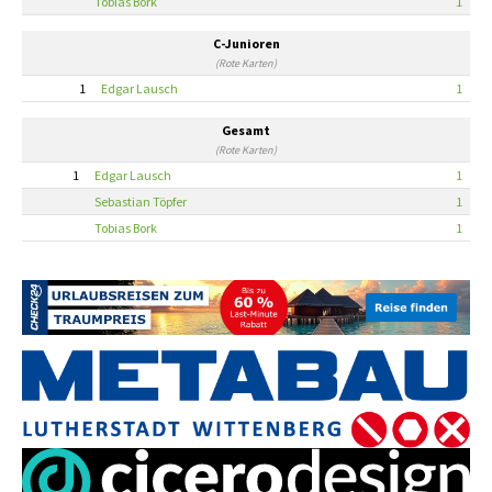
Tobias Bork
1
C-Junioren
(Rote Karten)
1
Edgar Lausch
1
Gesamt
(Rote Karten)
1
Edgar Lausch
1
Sebastian Töpfer
1
Tobias Bork
1