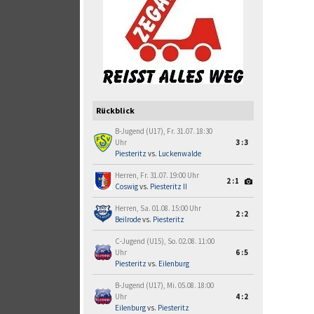
Rückblick
B-Jugend (U17), Fr. 31.07. 18:30
Uhr
3:3
Piesteritz
vs.
Luckenwalde
Herren, Fr. 31.07. 19:00 Uhr
2:1
Coswig
vs.
Piesteritz II
Herren, Sa. 01.08. 15:00 Uhr
2:2
Beilrode
vs.
Piesteritz
C-Jugend (U15), So. 02.08. 11:00
Uhr
6:5
Piesteritz
vs.
Eilenburg
B-Jugend (U17), Mi. 05.08. 18:00
Uhr
4:2
Eilenburg
vs.
Piesteritz