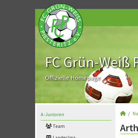
FC Grün-Weiß Pi
Offizielle Homepage
Na
A-Junioren
Arth
Team
Landesliga