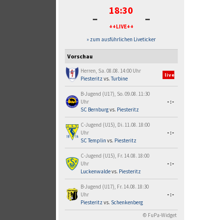
18:30
-
-
++LIVE++
» zum ausführlichen Liveticker
Vorschau
Herren, Sa. 08.08. 14:00 Uhr
live
Piesteritz
vs.
Turbine
B-Jugend (U17), So. 09.08. 11:30
Uhr
-:-
SC Bernburg
vs.
Piesteritz
C-Jugend (U15), Di. 11.08. 18:00
Uhr
-:-
SC Templin
vs.
Piesteritz
C-Jugend (U15), Fr. 14.08. 18:00
Uhr
-:-
Luckenwalde
vs.
Piesteritz
B-Jugend (U17), Fr. 14.08. 18:30
Uhr
-:-
Piesteritz
vs.
Schenkenberg
© FuPa-Widget