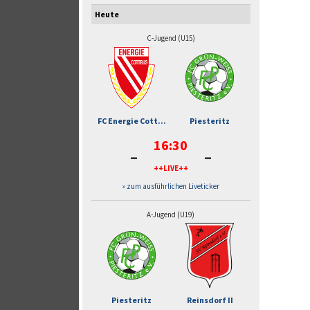
Heute
C-Jugend (U15)
FC Energie Cott...
Piesteritz
16:30
-
-
++LIVE++
» zum ausführlichen Liveticker
A-Jugend (U19)
Piesteritz
Reinsdorf II