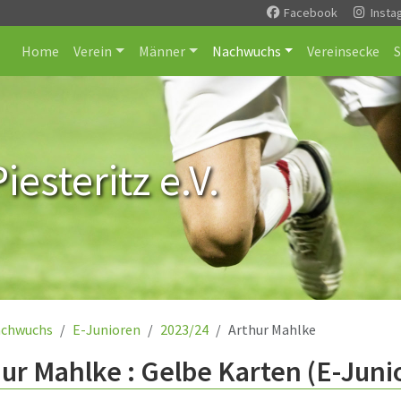
Facebook
Insta
Home
Verein
Männer
Nachwuchs
Vereinsecke
esteritz e.V.
chwuchs
E-Junioren
2023/24
Arthur Mahlke
ur Mahlke : Gelbe Karten (E-Juni