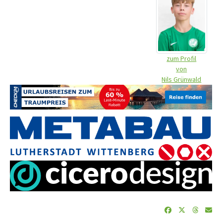
zum Profil
von
Nils Grünwald