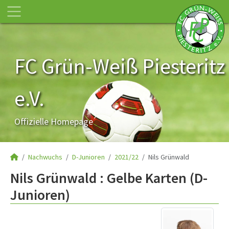
FC Grün-Weiß Piesteritz
e.V.
Offizielle Homepage
Nachwuchs
D-Junioren
2021/22
Nils Grünwald
Nils Grünwald : Gelbe Karten (D-
Junioren)