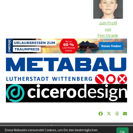
zum Profil
von
Finn Stranik
soccero.de
Diese Webseite verwendet Cookies, um Dir den bestmöglichen
OK