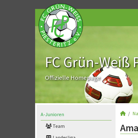
FC Grün-Weiß Pi
Offizielle Homepage
Na
A-Junioren
Aman
Team
Landesliga