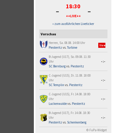
18:30
-
-
++LIVE++
» zum ausführlichen Liveticker
Vorschau
Herren, Sa. 08.08. 14:00 Uhr
live
Piesteritz
vs.
Turbine
B-Jugend (U17), So. 09.08. 11:30
Uhr
-:-
SC Bernburg
vs.
Piesteritz
C-Jugend (U15), Di. 11.08. 18:00
Uhr
-:-
SC Templin
vs.
Piesteritz
C-Jugend (U15), Fr. 14.08. 18:00
Uhr
-:-
Luckenwalde
vs.
Piesteritz
B-Jugend (U17), Fr. 14.08. 18:30
Uhr
-:-
Piesteritz
vs.
Schenkenberg
© FuPa-Widget