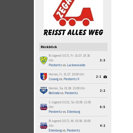
Rückblick
B-Jugend (U17), Fr. 31.07. 18:30
Uhr
3:3
Piesteritz
vs.
Luckenwalde
Herren, Fr. 31.07. 19:00 Uhr
2:1
Coswig
vs.
Piesteritz II
Herren, Sa. 01.08. 15:00 Uhr
2:2
Beilrode
vs.
Piesteritz
C-Jugend (U15), So. 02.08. 11:00
Uhr
6:5
Piesteritz
vs.
Eilenburg
B-Jugend (U17), Mi. 05.08. 18:00
Uhr
4:2
Eilenburg
vs.
Piesteritz