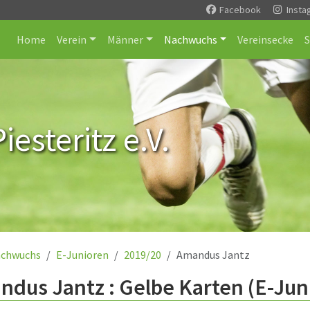
Facebook
Insta
Home
Verein
Männer
Nachwuchs
Vereinsecke
esteritz e.V.
chwuchs
E-Junioren
2019/20
Amandus Jantz
dus Jantz : Gelbe Karten (E-Jun