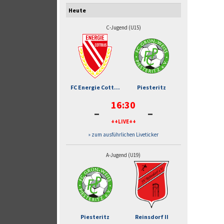
Heute
C-Jugend (U15)
FC Energie Cott...
Piesteritz
16:30
-
-
++LIVE++
» zum ausführlichen Liveticker
A-Jugend (U19)
Piesteritz
Reinsdorf II