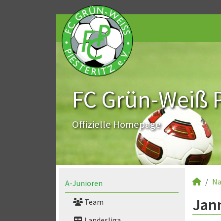
FC Grün-Weiß Pi
Offizielle Homepage
Na
A-Junioren
Jann
Team
Landesliga