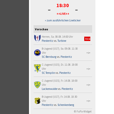
18:30
-
-
++LIVE++
» zum ausführlichen Liveticker
Vorschau
Herren, Sa. 08.08. 14:00 Uhr
live
Piesteritz
vs.
Turbine
B-Jugend (U17), So. 09.08. 11:30
Uhr
-:-
SC Bernburg
vs.
Piesteritz
C-Jugend (U15), Di. 11.08. 18:00
Uhr
-:-
SC Templin
vs.
Piesteritz
C-Jugend (U15), Fr. 14.08. 18:00
Uhr
-:-
Luckenwalde
vs.
Piesteritz
B-Jugend (U17), Fr. 14.08. 18:30
Uhr
-:-
Piesteritz
vs.
Schenkenberg
© FuPa-Widget