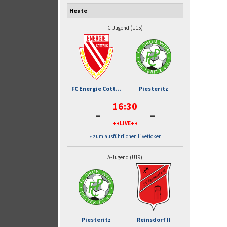
Heute
C-Jugend (U15)
FC Energie Cott...
Piesteritz
16:30
-
-
++LIVE++
» zum ausführlichen Liveticker
A-Jugend (U19)
Piesteritz
Reinsdorf II