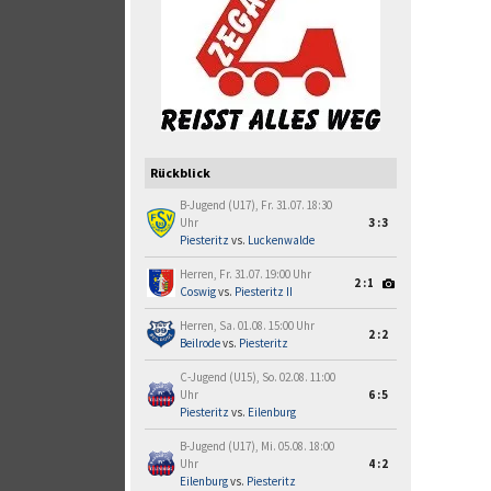
Rückblick
B-Jugend (U17), Fr. 31.07. 18:30
Uhr
3:3
Piesteritz
vs.
Luckenwalde
Herren, Fr. 31.07. 19:00 Uhr
2:1
Coswig
vs.
Piesteritz II
Herren, Sa. 01.08. 15:00 Uhr
2:2
Beilrode
vs.
Piesteritz
C-Jugend (U15), So. 02.08. 11:00
Uhr
6:5
Piesteritz
vs.
Eilenburg
B-Jugend (U17), Mi. 05.08. 18:00
Uhr
4:2
Eilenburg
vs.
Piesteritz