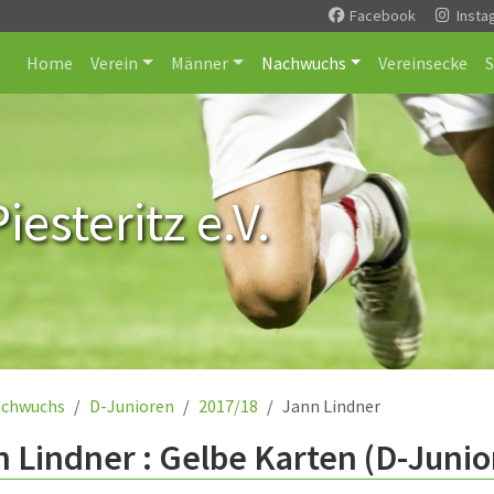
Facebook
Insta
Home
Verein
Männer
Nachwuchs
Vereinsecke
esteritz e.V.
chwuchs
D-Junioren
2017/18
Jann Lindner
 Lindner : Gelbe Karten (D-Junio