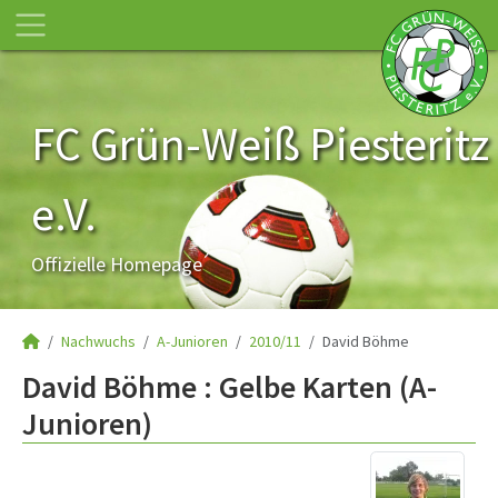
FC Grün-Weiß Piesteritz
e.V.
Offizielle Homepage
Nachwuchs
A-Junioren
2010/11
David Böhme
David Böhme : Gelbe Karten (A-
Junioren)