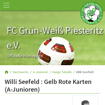
FC Grün-Weiß Piesteritz
e.V.
Offizielle Homepage
Nachwuchs
A-Junioren
Ewige Tabelle
Willi Seefeld
Willi Seefeld : Gelb Rote Karten
(A-Junioren)