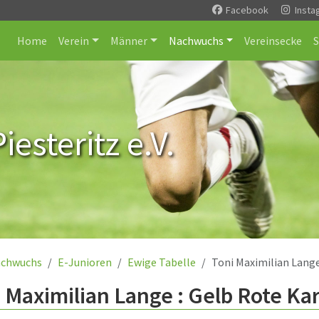
Facebook
Insta
Home
Verein
Männer
Nachwuchs
Vereinsecke
esteritz e.V.
chwuchs
E-Junioren
Ewige Tabelle
Toni Maximilian Lang
 Maximilian Lange : Gelb Rote Ka