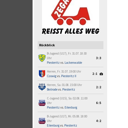
Rückblick
B-Jugend (U17), Fr. 31.07. 18:30
Uhr
3:3
Piesteritz
vs.
Luckenwalde
Herren, Fr. 31.07. 19:00 Uhr
2:1
Coswig
vs.
Piesteritz II
Herren, Sa. 01.08. 15:00 Uhr
2:2
Beilrode
vs.
Piesteritz
C-Jugend (U15), So. 02.08. 11:00
Uhr
6:5
Piesteritz
vs.
Eilenburg
B-Jugend (U17), Mi. 05.08. 18:00
Uhr
4:2
Eilenburg
vs.
Piesteritz