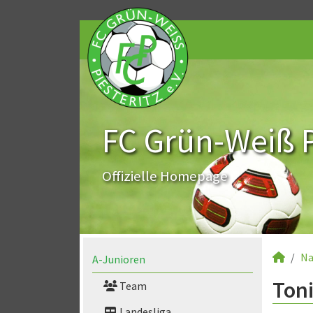
FC Grün-Weiß Pi
Offizielle Homepage
Na
A-Junioren
Toni
Team
Landesliga