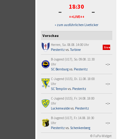
18:30
-
-
++LIVE++
» zum ausführlichen Liveticker
Vorschau
Herren, Sa. 08.08. 14:00 Uhr
live
Piesteritz
vs.
Turbine
B-Jugend (U17), So. 09.08. 11:30
Uhr
-:-
SC Bernburg
vs.
Piesteritz
C-Jugend (U15), Di. 11.08. 18:00
Uhr
-:-
SC Templin
vs.
Piesteritz
C-Jugend (U15), Fr. 14.08. 18:00
Uhr
-:-
Luckenwalde
vs.
Piesteritz
B-Jugend (U17), Fr. 14.08. 18:30
Uhr
-:-
Piesteritz
vs.
Schenkenberg
© FuPa-Widget