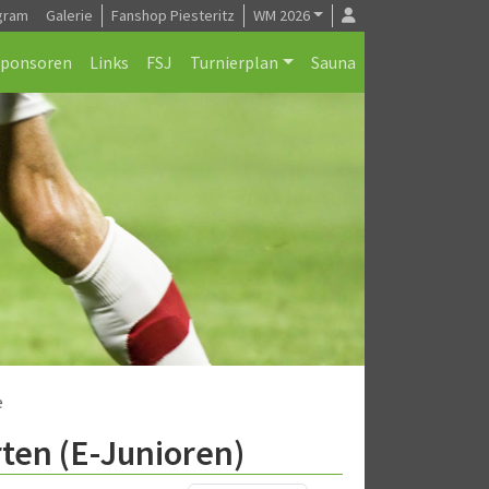
gram
Galerie
Fanshop Piesteritz
WM 2026
Sponsoren
Links
FSJ
Turnierplan
Sauna
e
rten (E-Junioren)