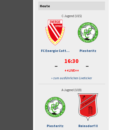
Heute
C-Jugend (U15)
FC Energie Cott...
Piesteritz
16:30
-
-
++LIVE++
» zum ausführlichen Liveticker
A-Jugend (U19)
Piesteritz
Reinsdorf II