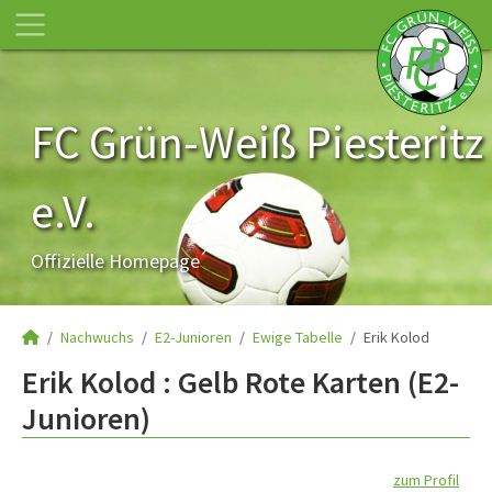
FC Grün-Weiß Piesteritz
e.V.
Offizielle Homepage
Nachwuchs
E2-Junioren
Ewige Tabelle
Erik Kolod
Erik Kolod : Gelb Rote Karten (E2-
Junioren)
zum Profil