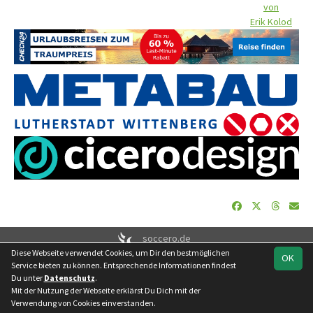
von
Erik Kolod
soccero.de
Diese Webseite verwendet Cookies, um Dir den bestmöglichen
© 2006 - 2026
OK
Service bieten zu können. Entsprechende Informationen findest
Besucherstatistik
Geburtstage
Impressum
Datenschutz
Du unter
Datenschutz
.
Kontakt
Mit der Nutzung der Webseite erklärst Du Dich mit der
Verwendung von Cookies einverstanden.