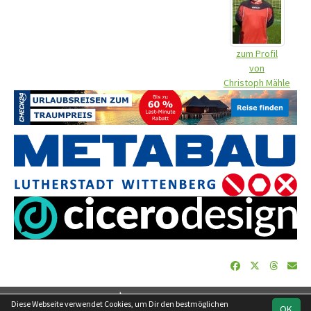
zum Profil
von
Christoph Mähle
soccero.de
Diese Webseite verwendet Cookies, um Dir den bestmöglichen
OK