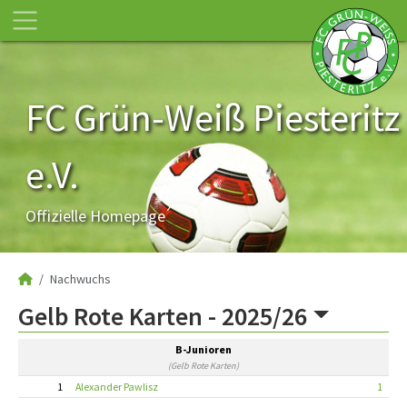
FC Grün-Weiß Piesteritz
e.V.
Offizielle Homepage
Nachwuchs
Gelb Rote Karten -
2025/26
B-Junioren
(Gelb Rote Karten)
1
Alexander Pawlisz
1