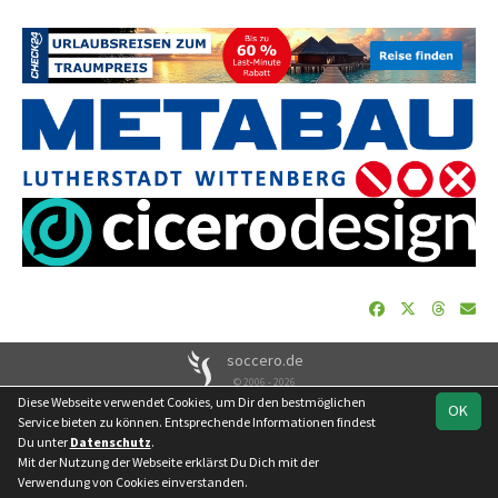
soccero.de
© 2006 - 2026
Diese Webseite verwendet Cookies, um Dir den bestmöglichen
OK
Besucherstatistik
Geburtstage
Impressum
Datenschutz
Service bieten zu können. Entsprechende Informationen findest
Kontakt
Du unter
Datenschutz
.
Mit der Nutzung der Webseite erklärst Du Dich mit der
Verwendung von Cookies einverstanden.