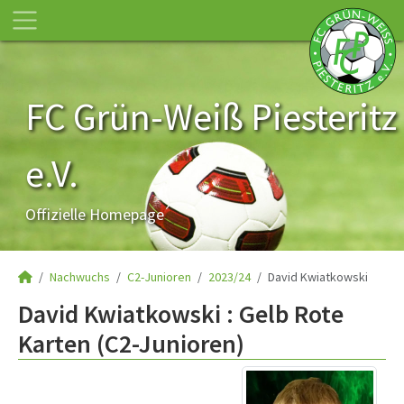
FC Grün-Weiß Piesteritz
e.V.
Offizielle Homepage
Nachwuchs
C2-Junioren
2023/24
David Kwiatkowski
David Kwiatkowski : Gelb Rote
Karten (C2-Junioren)