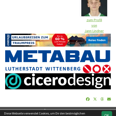
zum Profil
von
Jann Lindner
soccero.de
Diese Webseite verwendet Cookies, um Dir den bestmöglichen
OK