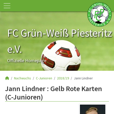
FC Grün-Weiß Piesteritz
e.V.
Offizielle Homepage
Nachwuchs
C-Junioren
2018/19
Jann Lindner
Jann Lindner : Gelb Rote Karten
(C-Junioren)