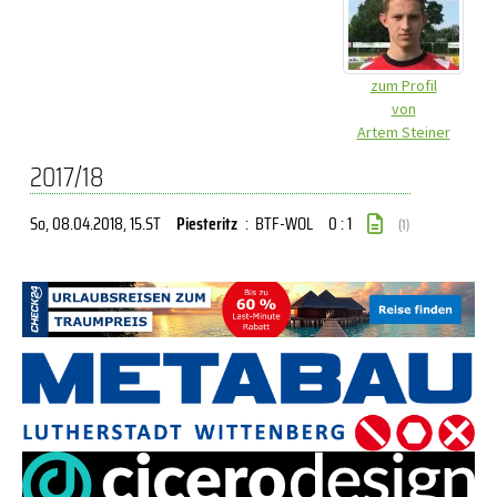
zum Profil
von
Artem Steiner
2017/18
So, 08.04.2018
, 15.ST
Piesteritz
:
BTF-WOL
0 : 1
(1)