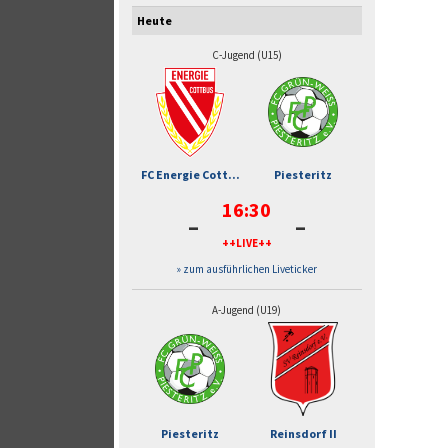
Heute
C-Jugend (U15)
FC Energie Cott...
Piesteritz
16:30
-
-
++LIVE++
» zum ausführlichen Liveticker
A-Jugend (U19)
Piesteritz
Reinsdorf II