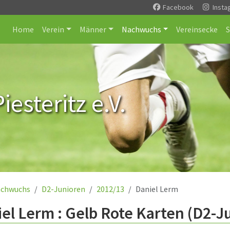
Facebook
Insta
Home
Verein
Männer
Nachwuchs
Vereinsecke
esteritz e.V.
chwuchs
D2-Junioren
2012/13
Daniel Lerm
el Lerm : Gelb Rote Karten (D2-J