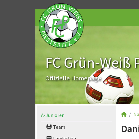
FC Grün-Weiß Pi
Offizielle Homepage
Na
A-Junioren
Dani
Team
Landesliga