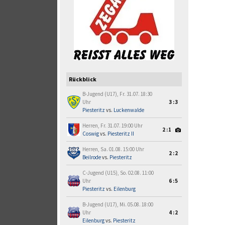
Rückblick
B-Jugend (U17), Fr. 31.07. 18:30
Uhr
3:3
Piesteritz
vs.
Luckenwalde
Herren, Fr. 31.07. 19:00 Uhr
2:1
Coswig
vs.
Piesteritz II
Herren, Sa. 01.08. 15:00 Uhr
2:2
Beilrode
vs.
Piesteritz
C-Jugend (U15), So. 02.08. 11:00
Uhr
6:5
Piesteritz
vs.
Eilenburg
B-Jugend (U17), Mi. 05.08. 18:00
Uhr
4:2
Eilenburg
vs.
Piesteritz