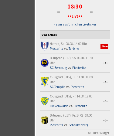
18:30
-
-
++LIVE++
» zum ausführlichen Liveticker
Vorschau
Herren, Sa. 08.08. 14:00 Uhr
live
Piesteritz
vs.
Turbine
B-Jugend (U17), So. 09.08. 11:30
Uhr
-:-
SC Bernburg
vs.
Piesteritz
C-Jugend (U15), Di. 11.08. 18:00
Uhr
-:-
SC Templin
vs.
Piesteritz
C-Jugend (U15), Fr. 14.08. 18:00
Uhr
-:-
Luckenwalde
vs.
Piesteritz
B-Jugend (U17), Fr. 14.08. 18:30
Uhr
-:-
Piesteritz
vs.
Schenkenberg
© FuPa-Widget