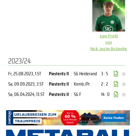
zum Profil
von
Nick Justin Bständig
2023/24
Fr, 25.08.2023
, 1.ST
Piesteritz II
:
SG Heiderand
3 : 5
(1)
Sa, 09.09.2023
, 3.ST
Piesteritz II
:
Kemb./Pr.
2 : 2
(1)
Sa, 06.04.2024
, 13.ST
Piesteritz II
:
SG F
14 : 0
(1)