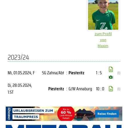
zum Profil
von
Maxim
2023/24
Mi, 01.05.2024
, F
SG Zahna/Abt
:
Piesteritz
1 : 5
(1)
(
)
Di, 28.05.2024
,
Piesteritz
:
G/W Annaburg
10 : 0
(1)
1.ST