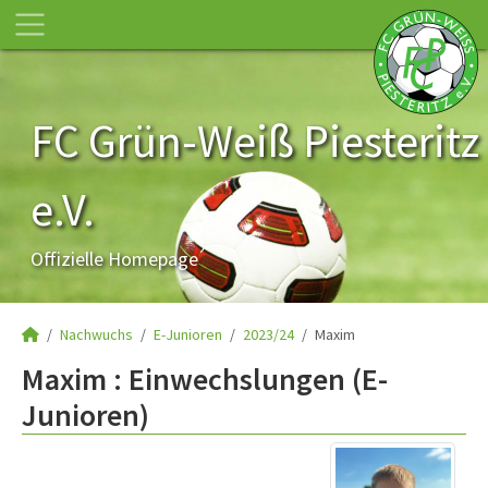
FC Grün-Weiß Piesteritz
e.V.
Offizielle Homepage
Nachwuchs
E-Junioren
2023/24
Maxim
Maxim : Einwechslungen (E-
Junioren)