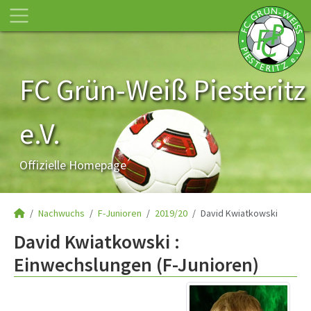
FC Grün-Weiß Piesteritz
e.V.
Offizielle Homepage
Nachwuchs
F-Junioren
2019/20
David Kwiatkowski
David Kwiatkowski :
Einwechslungen (F-Junioren)