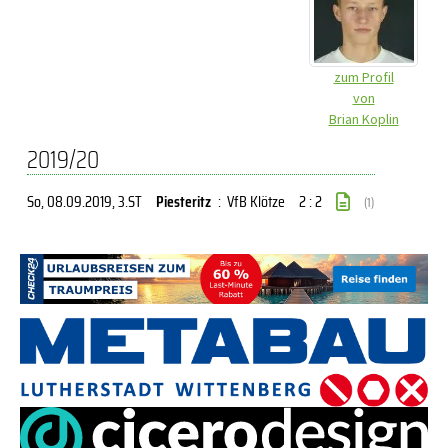
zum Profil
von
Brian Koplin
2019/20
So, 08.09.2019
, 3.ST
Piesteritz
:
VfB Klötze
2 : 2
(1)