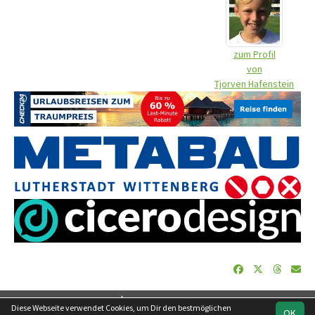
zum Profil
von
Tjorven Hafenstein
soccero.de
Diese Webseite verwendet Cookies, um Dir den bestmöglichen
OK