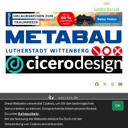
von
Sandro Boccoli
soccero.de
Diese Webseite verwendet Cookies, um Dir den bestmöglichen
© 2006 - 2026
OK
Service bieten zu können. Entsprechende Informationen findest
Besucherstatistik
Geburtstage
Impressum
Datenschutz
Du unter
Datenschutz
.
Kontakt
Mit der Nutzung der Webseite erklärst Du Dich mit der
Verwendung von Cookies einverstanden.