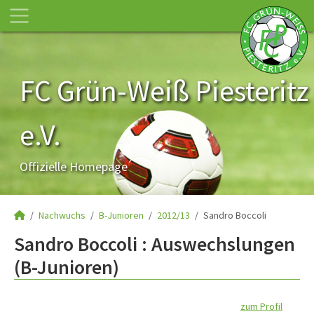
FC Grün-Weiß Piesteritz
e.V.
Offizielle Homepage
Nachwuchs
B-Junioren
2012/13
Sandro Boccoli
Sandro Boccoli : Auswechslungen
(B-Junioren)
zum Profil