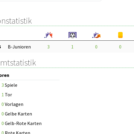
nstatistik
5
B-Junioren
3
1
0
0
mtstatistik
oren
3
Spiele
1
Tor
0
Vorlagen
0
Gelbe Karten
0
Gelb-Rote Karten
0
Rote Karten