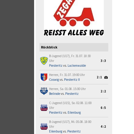
Rückblick
B-Jugend (U17), Fr. 31.07. 18:30
Uhr
3:3
Piesteritz
vs.
Luckenwalde
Herren, Fr. 31.07. 19:00 Uhr
2:1
Coswig
vs.
Piesteritz II
Herren, Sa. 01.08. 15:00 Uhr
2:2
Beilrode
vs.
Piesteritz
C-Jugend (U15), So. 02.08. 11:00
Uhr
6:5
Piesteritz
vs.
Eilenburg
B-Jugend (U17), Mi. 05.08. 18:00
Uhr
4:2
Eilenburg
vs.
Piesteritz