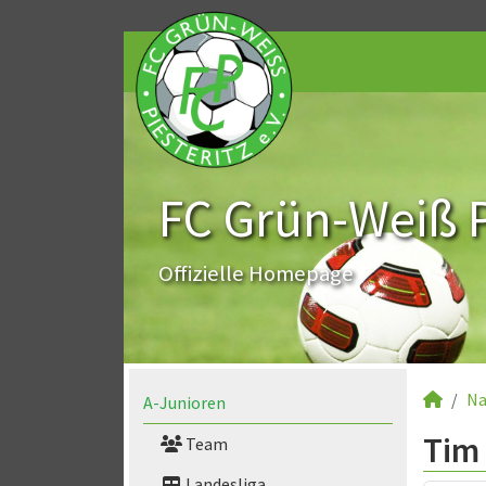
FC Grün-Weiß Pi
Offizielle Homepage
Na
A-Junioren
Tim
Team
Landesliga