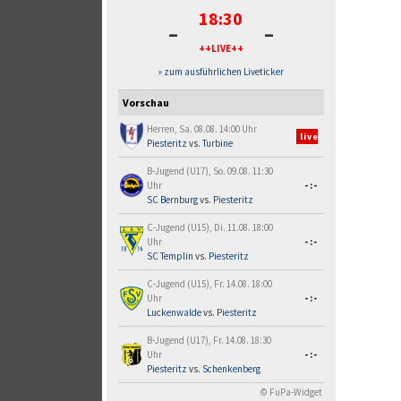
18:30
-
-
++LIVE++
» zum ausführlichen Liveticker
Vorschau
Herren, Sa. 08.08. 14:00 Uhr
live
Piesteritz
vs.
Turbine
B-Jugend (U17), So. 09.08. 11:30
Uhr
-:-
SC Bernburg
vs.
Piesteritz
C-Jugend (U15), Di. 11.08. 18:00
Uhr
-:-
SC Templin
vs.
Piesteritz
C-Jugend (U15), Fr. 14.08. 18:00
Uhr
-:-
Luckenwalde
vs.
Piesteritz
B-Jugend (U17), Fr. 14.08. 18:30
Uhr
-:-
Piesteritz
vs.
Schenkenberg
© FuPa-Widget