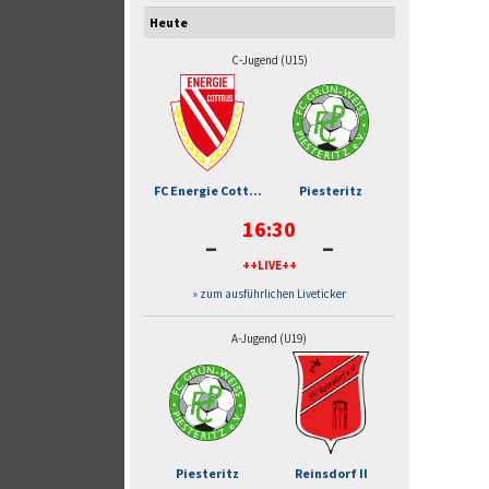
Heute
C-Jugend (U15)
FC Energie Cott...
Piesteritz
16:30
-
-
++LIVE++
» zum ausführlichen Liveticker
A-Jugend (U19)
Piesteritz
Reinsdorf II