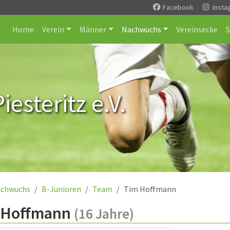
Facebook
Insta
Home
Verein
Männer
Nachwuchs
Vereinsecke
esteritz e.V.
chwuchs
B-Junioren
Team
Tim Hoffmann
 Hoffmann
(16 Jahre)