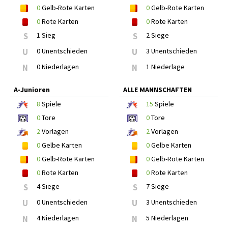
0
Gelb-Rote Karten
0
Gelb-Rote Karten
0
Rote Karten
0
Rote Karten
S
1 Sieg
S
2 Siege
U
0 Unentschieden
U
3 Unentschieden
N
0 Niederlagen
N
1 Niederlage
A-Junioren
ALLE MANNSCHAFTEN
8
Spiele
15
Spiele
0
Tore
0
Tore
2
Vorlagen
2
Vorlagen
0
Gelbe Karten
0
Gelbe Karten
0
Gelb-Rote Karten
0
Gelb-Rote Karten
0
Rote Karten
0
Rote Karten
S
4 Siege
S
7 Siege
U
0 Unentschieden
U
3 Unentschieden
N
4 Niederlagen
N
5 Niederlagen