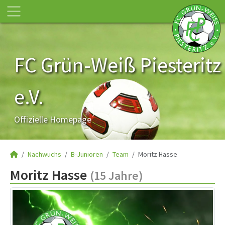
FC Grün-Weiß Piesteritz
e.V.
Offizielle Homepage
Nachwuchs
B-Junioren
Team
Moritz Hasse
Moritz Hasse
(15 Jahre)