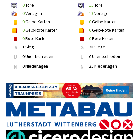
0
Tore
11
Tore
0
Vorlagen
18
Vorlagen
0
Gelbe Karten
0
Gelbe Karten
0
Gelb-Rote Karten
0
Gelb-Rote Karten
0
Rote Karten
0
Rote Karten
S
1 Sieg
S
78 Siege
U
0 Unentschieden
U
6 Unentschieden
N
0 Niederlagen
N
21 Niederlagen