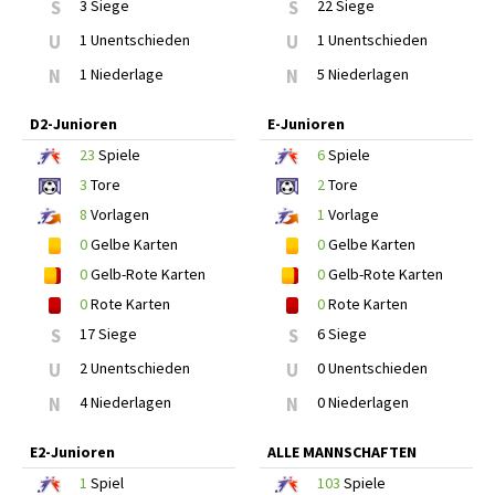
S
3 Siege
S
22 Siege
U
1 Unentschieden
U
1 Unentschieden
N
1 Niederlage
N
5 Niederlagen
D2-Junioren
E-Junioren
23
Spiele
6
Spiele
3
Tore
2
Tore
8
Vorlagen
1
Vorlage
0
Gelbe Karten
0
Gelbe Karten
0
Gelb-Rote Karten
0
Gelb-Rote Karten
0
Rote Karten
0
Rote Karten
S
17 Siege
S
6 Siege
U
2 Unentschieden
U
0 Unentschieden
N
4 Niederlagen
N
0 Niederlagen
E2-Junioren
ALLE MANNSCHAFTEN
1
Spiel
103
Spiele