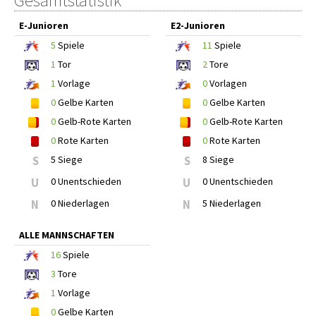
Gesamtstatistik
E-Junioren
E2-Junioren
5
Spiele
11
Spiele
1
Tor
2
Tore
1
Vorlage
0
Vorlagen
0
Gelbe Karten
0
Gelbe Karten
0
Gelb-Rote Karten
0
Gelb-Rote Karten
0
Rote Karten
0
Rote Karten
S
5 Siege
S
8 Siege
U
0 Unentschieden
U
0 Unentschieden
N
0 Niederlagen
N
5 Niederlagen
ALLE MANNSCHAFTEN
16
Spiele
3
Tore
1
Vorlage
0
Gelbe Karten