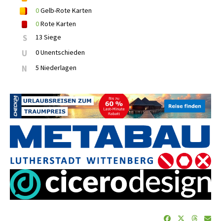
0
Gelb-Rote Karten
0
Rote Karten
S
13 Siege
U
0 Unentschieden
N
5 Niederlagen