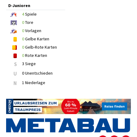
D-Junioren
4
Spiele
0
Tore
0
Vorlagen
0
Gelbe Karten
0
Gelb-Rote Karten
0
Rote Karten
S
3 Siege
U
0 Unentschieden
N
1 Niederlage